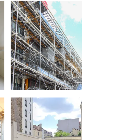
12.05.21
PARIS 3 / BOX – 54 200 €
Situé dans le Parking de l’horloge , 33
rue...
24.11.20
ASNIERES-SUR-SEINE / LOCAL
COMMERCIAL 350 M² – 1 250
000 €
Quartier Bac-Bécon-Flachat.
Bureau/Activité/Stockage. Pleine
propriété. • Rez-de-chaussée : 270 m²