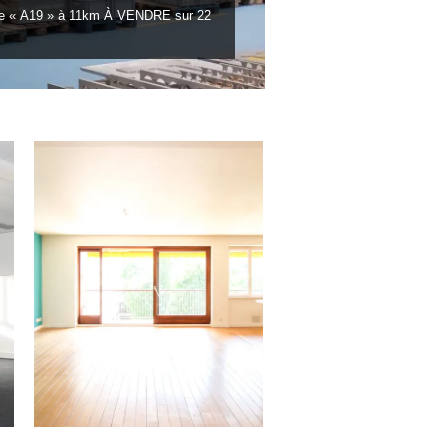
ute « A19 » à 11km À VENDRE sur 22
27.07.22
PARIS 14 / APPARTEMENT 89 M² –
825 000 €
Venez découvrir, en plein cœur du 14e
arrondissement Parisien, cet
appartement...