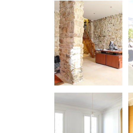
11.07.22
PARIS 11 / LOCAL 109 M² – 1 293
750 €
Venez découvrir, dans une rue
perpendiculaire à la rue Oberkampf,...
06.04.21
PARIS 12 / APPARTEMENT 62 M² –
1 837 €/MOIS CC
Venez découvrir cet appartement
composé de 2/3 pièces, d’une surface
de...