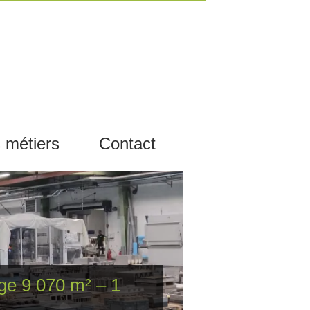
 métiers
Contact
age 9 070 m² – 1