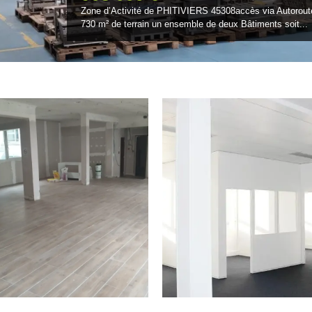
Zone d’Activité de PHITIVIERS 45308accès via Autoro
730 m² de terrain un ensemble de deux Bâtiments soit...
14.01.26
08.04.24
BUREAUX PARIS 18 / 160 M² –
BUREAUX PARIS 18 / 109 M² – 2
1 176 000 €
998 € HT PAR MOIS
A Vendre ,75018 ParisMetro Marx
Venez découvrir ces bureaux de 109 m²
Dormoy ligne 12Bureaux 160 m² au...
situés en plein Paris....