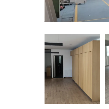
14.01.26
BUREAUX PARIS 18 / 113 M² – 3
107 € HT PAR MOIS
A louer Metro Marx Dormoy ligne 12, un
lot à usage...