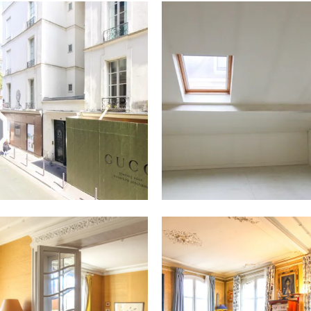
08.02.22
04.02.22
PARIS 6 / APPARTEMENT 21 M² –
BOURG-LA-REINE / APPARTEMENT
312 000 €
19M² – 89 000 €
Saint-Germain-des-Prés Idéalement
Venez découvrir, cet appartement situé
placé, rue du Dragon, ce studio d’une
au 5e et dernier étage d’une...
surface...
03.03.21
25.11.20
PARIS 13 / APPARTEMENT 139 M²
PARIS 13 / APPARTEMENT 139 M²
– 1 025 000 €
– 1 245 000 €
Venez découvrir cet appartement familial
Venez découvrir cet appartement
en plein cœur du 13e arrondissement...
familial composé de 3/4 chambres en...