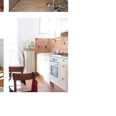
12.08.15
ISSY-LES-MOULINEAUX 73 M² –
632 000 €
Situé à 5 min du Métro Mairie d’Issy
dans la...