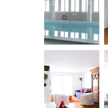
23.04.16
ISSY-LES-MOULINEAUX 71 M² –
530 000 €
Hypercentre à proximité immédiate du
métro Mairie d’Issy, venez découvrir
cet...