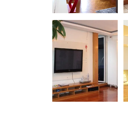
02.09.15
PARIS 18 / 72 M² – 350 000 €
Ce bel appartement familial de 72 m²,
vendu entièrement meublé et...