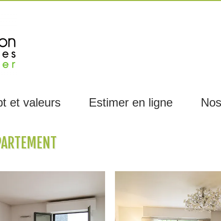
t et valeurs
Estimer en ligne
Nos
PARTEMENT
02.05.16
01.05.16
ISSY-LES-MOULINEAUX 26 M² –
ISSY-LES-MOULINEAUX 66 M² –
203 000 €
529 000 €
Situé à proximité du RER Issy Val de
Situé à proximité immédiate du métro
Seine à coté...
Mairie d’Issy sur le Mail Raymond