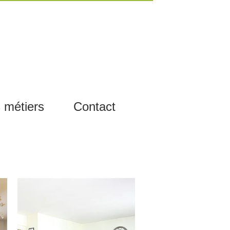
 métiers
Contact
27.04.16
COURBEVOIE / 75 M² – 450 000 €
Venez découvrir, à deux pas de la gare
de Bécon-les-Bruyères, des...