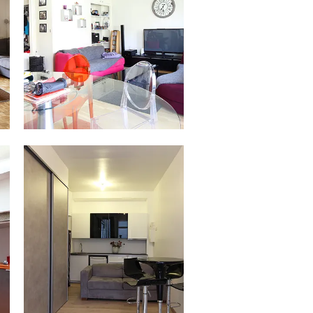
30.12.15
PARIS 8 / 18 M² — 188 000 €
Venez découvrir, à deux pas de la place
de Clichy et...