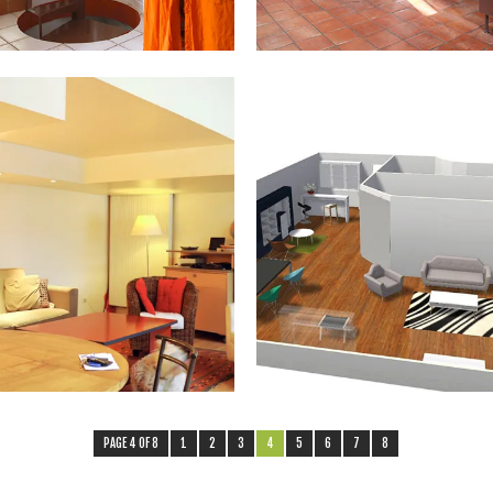
01.09.15
01.09.15
PARIS 19 / 92 M² – 595 000 €
PARIS 18 / 113 M² – 850 000 €
Situé en plein cœur de la cité des
Situé à deux pas des écoles et des
sciences, venez...
commerces à proximité...
PAGE 4 OF 8
1
2
3
4
5
6
7
8