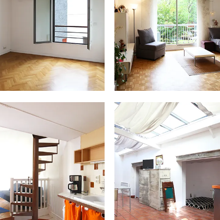
Menand,...
05.04.16
17.01.16
PARIS 14 / 43 M² – 1 990 € PAR
LOCATION MEUBLEE PARIS 19 / 57
MOIS
M² – 1650 €
Exclusivité Venez découvrir, à deux pas
Situé Rue des Fêtes, dans une cour
de la place Denfert-Rochereau, cet...
calme et arborée et...