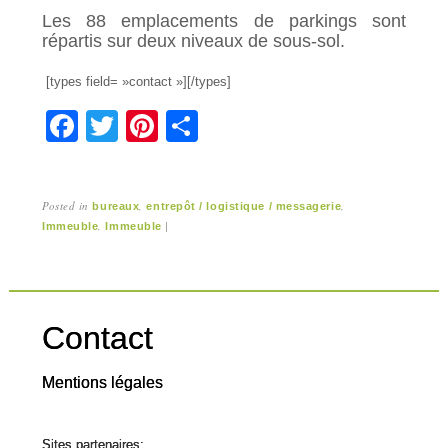
Les 88 emplacements de parkings sont
répartis sur deux niveaux de sous-sol.
[types field= »contact »][/types]
F
T
Pi
P
a
wi
nt
ar
c
tt
er
ta
Posted in
,
,
bureaux
entrepôt / logistique / messagerie
e
er
e
g
,
|
Immeuble
Immeuble
b
st
er
o
o
Contact
k
Mentions légales
Sites partenaires: