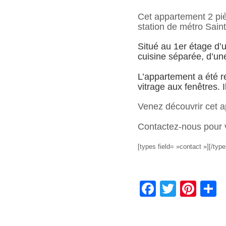
Cet appartement 2 piè
station de métro Saint
Situé au 1er étage d’
cuisine séparée, d’un
L’appartement a été r
vitrage aux fenêtres. 
Venez découvrir cet 
Contactez-nous pour ve
[types field= »contact »][/type
F
T
Pi
a
wi
nt
a
c
tt
er
t