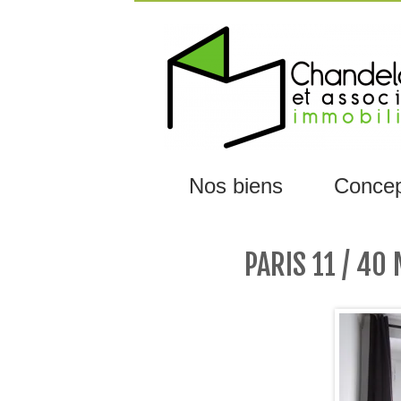
Nos biens
Concep
MAIN MENU
Skip
to
content
PARIS 11 / 40