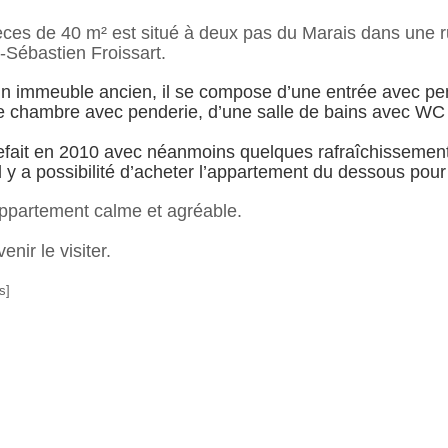
ces de 40 m² est situé à deux pas du Marais dans une ru
-Sébastien Froissart.
un immeuble ancien, il se compose d’une entrée avec pen
e chambre avec penderie, d’une salle de bains avec WC e
efait en 2010 avec néanmoins quelques rafraîchissements 
Il y a possibilité d’acheter l’appartement du dessous pour 
appartement calme et agréable.
nir le visiter.
s]
P
r
a