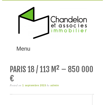
Menu
MAIN MENU
Skip
to
content
PARIS 18 / 113 M² – 850 000
€
Posted on
by
1 septembre 2015
admin