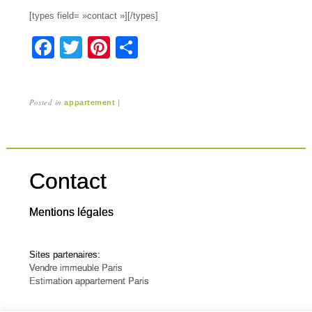
[types field= »contact »][/types]
F
T
Pi
P
a
wi
nt
ar
c
tt
er
ta
Posted in
|
appartement
e
er
e
g
b
st
er
o
o
Contact
k
Mentions légales
Sites partenaires:
Vendre immeuble Paris
Estimation appartement Paris